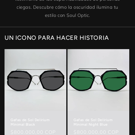
ciegas. Descubre cómo la oscuridad ilumina tu
estilo con Soul Optic.
UN ICONO PARA HACER HISTORIA
Gafas de Sol Delirium
Gafas de Sol Delirium
Minimal Black
Minimal Night Blue
Precio
$800.000,00 COP
Precio
$800.000,00 COP