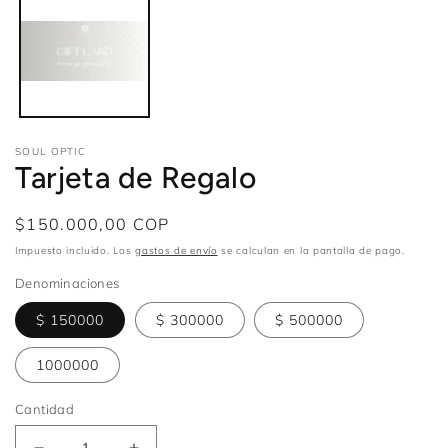
en
una
ventana
modal
SOUL OPTIC
Tarjeta de Regalo
Precio
$150.000,00 COP
habitual
Impuesto incluido. Los
gastos de envío
se calculan en la pantalla de pago.
Denominaciones
$ 150000
$ 300000
$ 500000
1000000
Cantidad