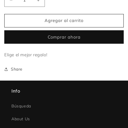
Reducir
Aumentar
cantidad
cantidad
para
para
Tarjeta
Tarjeta
Agregar al carrito
de
de
Regalo
Regalo
Comprar ahora
Elige el mejor regalo!
Share
Info
Búsqueda
About Us