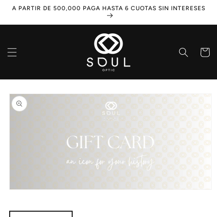
Ir
A PARTIR DE 500,000 PAGA HASTA 6 CUOTAS SIN INTERESES
directamente
al contenido
Carrito
Ir
directamente
a la
información
del producto
Abrir
elemento
multimedia
1